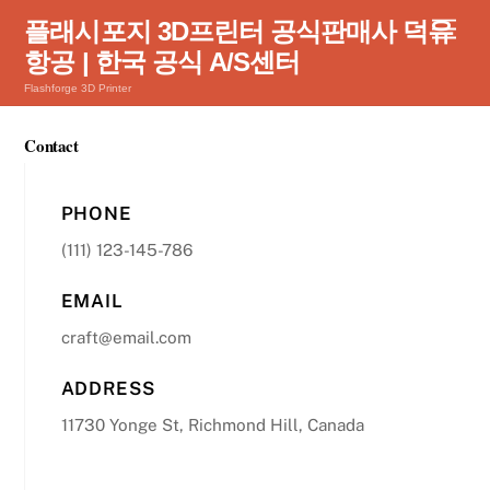
Skip
Men
플래시포지 3D프린터 공식판매사 덕유
to
항공 | 한국 공식 A/S센터
content
Flashforge 3D Printer
Contact
PHONE
(111) 123-145-786
EMAIL
craft@email.com
ADDRESS
11730 Yonge St, Richmond Hill, Canada