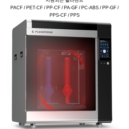
지원되는 필라멘트
PACF / PET-CF / PP-CF / PA-GF / PC-ABS / PP-GF /
PPS-CF / PPS