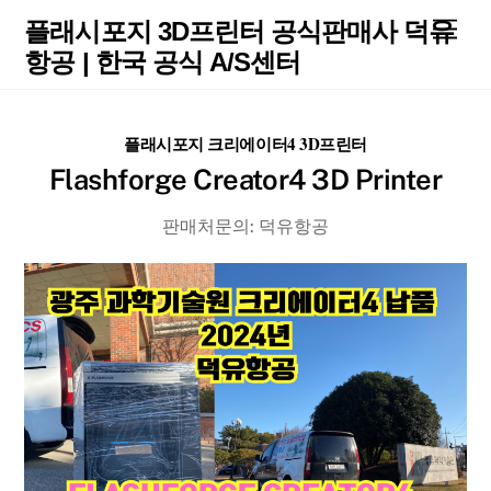
Skip
Men
플래시포지 3D프린터 공식판매사 덕유
to
항공 | 한국 공식 A/S센터
content
플래시포지 크리에이터4 3D프린터
Flashforge Creator4 3D Printer
판매처문의: 덕유항공