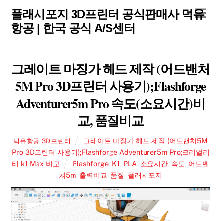
Skip
Men
플래시포지 3D프린터 공식판매사 덕유
to
항공 | 한국 공식 A/S센터
content
그레이트 마징가 헤드 제작 (어드밴처
5M Pro 3D프린터 사용기);Flashforge
Adventurer5m Pro 속도(소요시간)비
교, 품질비교
그레이트 마징가 헤드 제작 (어드밴처5M
덕유항공 3D프린터
Pro 3D프린터 사용기);Flashforge Adventurer5m Pro;크리얼리
티 k1 Max 비교
Flashforge
,
K1
,
PLA
,
소요시간
,
속도
,
어드벤
쳐5m
,
출력비교
,
품질
,
플래시포지