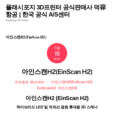
Skip
Men
플래시포지 3D프린터 공식판매사 덕유
to
항공 | 한국 공식 A/S센터
content
Flashforge 3D Printer
아인스캔H2(EinScan H2)
11월
19
2023
아인스캔H2(EinScan H2)
아인스캔H2(EinScan H2)
덕유항공 3D프린터
EinScanH2
,
아인스캔H2
아인스캔H2 (EinScan H2)
하이브리드 LED 및 적외선 광원 휴대용 3D 스캐너