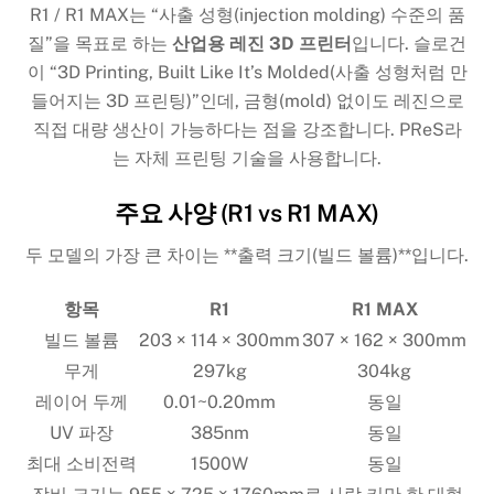
R1 / R1 MAX는 “사출 성형(injection molding) 수준의 품
질”을 목표로 하는
산업용 레진 3D 프린터
입니다. 슬로건
이 “3D Printing, Built Like It’s Molded(사출 성형처럼 만
들어지는 3D 프린팅)”인데, 금형(mold) 없이도 레진으로
직접 대량 생산이 가능하다는 점을 강조합니다. PReS라
는 자체 프린팅 기술을 사용합니다.
주요 사양 (R1 vs R1 MAX)
두 모델의 가장 큰 차이는 **출력 크기(빌드 볼륨)**입니다.
항목
R1
R1 MAX
빌드 볼륨
203 × 114 × 300mm
307 × 162 × 300mm
무게
297kg
304kg
레이어 두께
0.01~0.20mm
동일
UV 파장
385nm
동일
최대 소비전력
1500W
동일