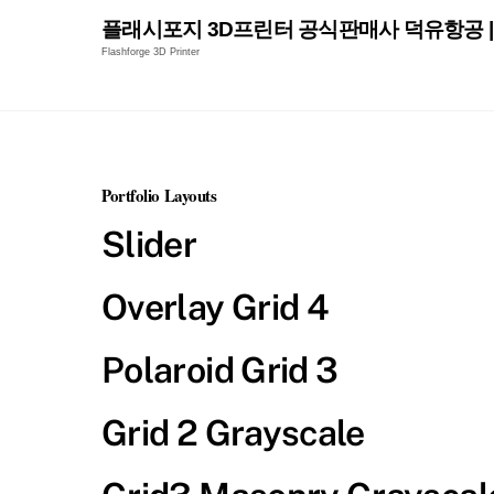
Skip
플래시포지 3D프린터 공식판매사 덕유항공 | 
to
Flashforge 3D Printer
content
Portfolio Layouts
Slider
Overlay Grid 4
Polaroid Grid 3
Grid 2 Grayscale