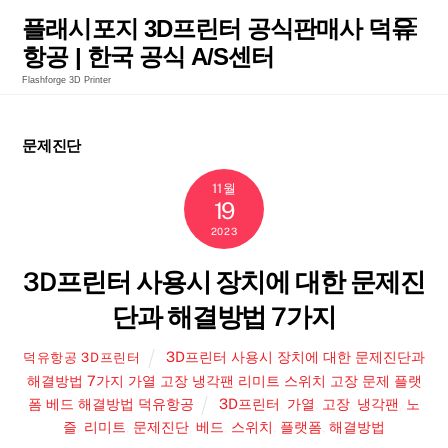
Skip
Men
플래시포지 3D프린터 공식판매사 덕유
to
항공 | 한국 공식 A/S센터
content
Flashforge 3D Printer
문제진단
11월
19
2023
3D프린터 사용시 장치에 대한 문제진
단과 해결방법 7가지
3D프린터 사용시 장치에 대한 문제진단과
덕유항공 3D프린터
해결방법 7가지 가열 고장 냉각팬 리미트 스위치 고장 문제 플랫
폼 베드 해결방법 덕유항공
3D프린터
,
가열
,
고장
,
냉각팬
,
노
즐
,
리미트
,
문제진단
,
베드
,
스위치
,
플랫폼
,
해결방법