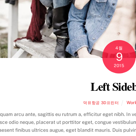
4월
9
2015
Left Side
Wor
덕유항공 3D프린터
iquam arcu ante, sagittis eu rutrum a, efficitur eget nibh. In v
sce odio neque, placerat ut porttitor eget, congue vestibulum
aesent finibus ultrices augue, eget blandit mauris. Duis pulvin