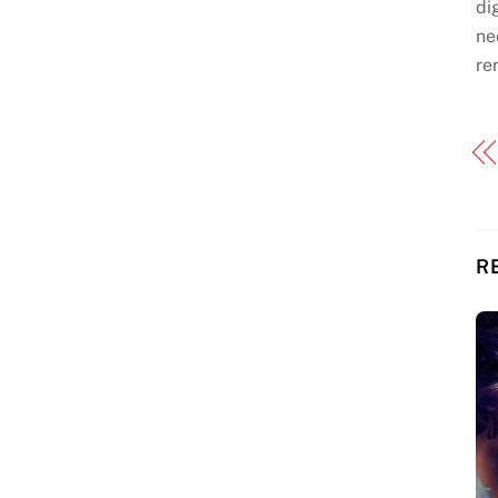
di
ne
re
R