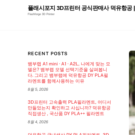
Skip
플래시포지 3D프린터 공식판매사 덕유항공 | 
to
Flashforge 3D Printer
content
RECENT POSTS
뱀부랩 A1 mini · A1 · A2L, 나에게 맞는 모
델은? 뱀부랩 모델 선택기준을 살펴봅니
다. 그리고 뱀부랩에 덕유항공 DY PLA필
라멘트를 함께사용하는 이유
8월 5, 2026
3D프린터 고속출력 PLA필라멘트, 어디서
만들었는지 확인하고 사십니까? 덕유항공
직접생산 , 국산품 DY PLA++ 필라멘트
8월 4, 2026
덕유항공 국내생산 DY PLA필라멘트, 3D