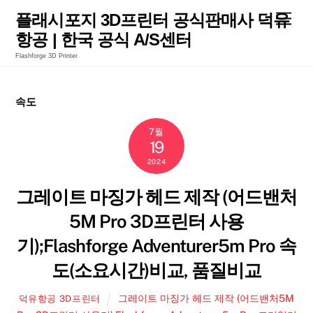
Skip
Men
플래시포지 3D프린터 공식판매사 덕유
to
항공 | 한국 공식 A/S센터
content
Flashforge 3D Printer
속도
7월
19
2024
그레이트 마징가 헤드 제작 (어드밴처
5M Pro 3D프린터 사용
기);Flashforge Adventurer5m Pro 속
도(소요시간)비교, 품질비교
그레이트 마징가 헤드 제작 (어드밴처5M
덕유항공 3D프린터