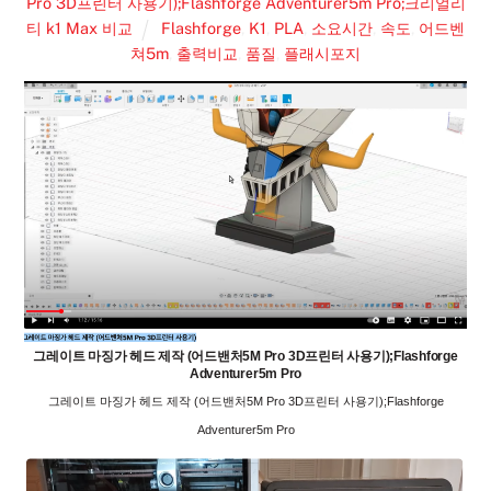
Pro 3D프린터 사용기);Flashforge Adventurer5m Pro;크리얼리
티 k1 Max 비교
Flashforge
,
K1
,
PLA
,
소요시간
,
속도
,
어드벤
쳐5m
,
출력비교
,
품질
,
플래시포지
그레이트 마징가 헤드 제작 (어드밴처5M Pro 3D프린터 사용기);Flashforge
Adventurer5m Pro
그레이트 마징가 헤드 제작 (어드밴처5M Pro 3D프린터 사용기);Flashforge
Adventurer5m Pro