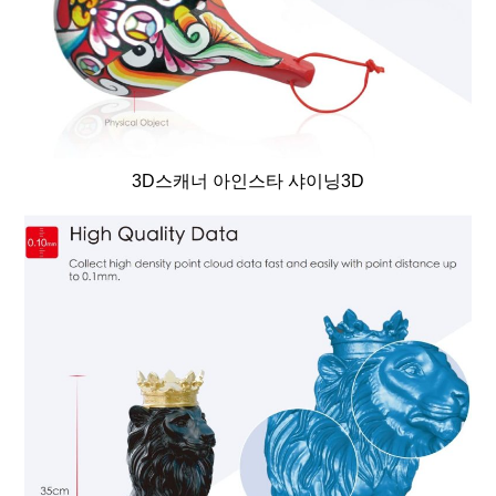
3D스캐너 아인스타 샤이닝3D