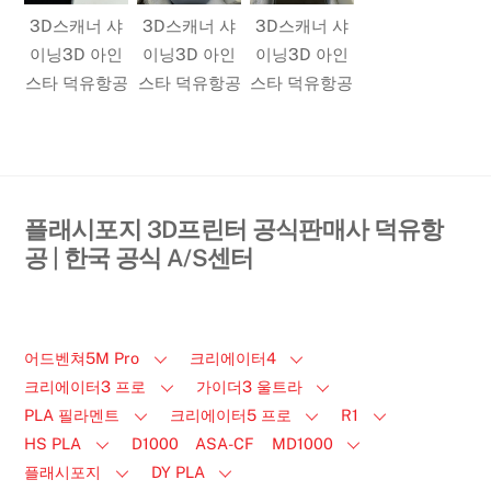
3D스캐너 샤
3D스캐너 샤
3D스캐너 샤
이닝3D 아인
이닝3D 아인
이닝3D 아인
스타 덕유항공
스타 덕유항공
스타 덕유항공
플래시포지 3D프린터 공식판매사 덕유항
공 | 한국 공식 A/S센터
어드벤쳐5M Pro
크리에이터4
크리에이터3 프로
가이더3 울트라
PLA 필라멘트
크리에이터5 프로
R1
HS PLA
D1000
ASA-CF
MD1000
플래시포지
DY PLA