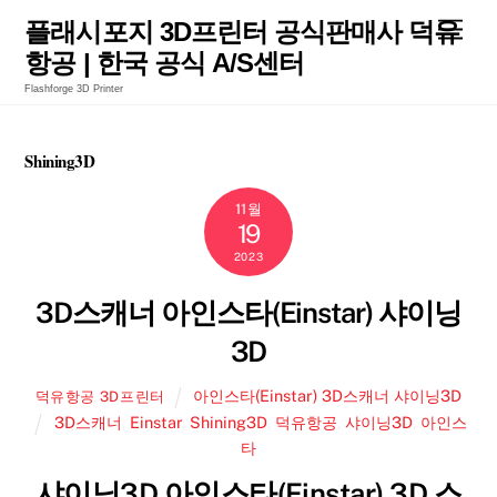
Skip
Men
플래시포지 3D프린터 공식판매사 덕유
to
항공 | 한국 공식 A/S센터
content
Flashforge 3D Printer
Shining3D
11월
19
2023
3D스캐너 아인스타(Einstar) 샤이닝
3D
아인스타(Einstar) 3D스캐너 샤이닝3D
덕유항공 3D프린터
3D스캐너
,
Einstar
,
Shining3D
,
덕유항공
,
샤이닝3D
,
아인스
타
샤이닝3D 아인스타(Einstar) 3D 스