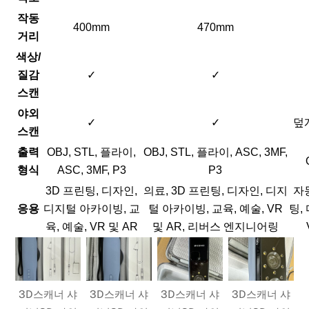
작동
400mm
470mm
거리
색상/
질감
✓
✓
스캔
야외
✓
✓
덮
스캔
출력
OBJ, STL, 플라이,
OBJ, STL, 플라이, ASC, 3MF,
형식
ASC, 3MF, P3
P3
3D 프린팅, 디자인,
의료, 3D 프린팅, 디자인, 디지
자동
응용
디지털 아카이빙, 교
털 아카이빙, 교육, 예술, VR
팅,
육, 예술, VR 및 AR
및 AR, 리버스 엔지니어링
3D스캐너 샤
3D스캐너 샤
3D스캐너 샤
3D스캐너 샤