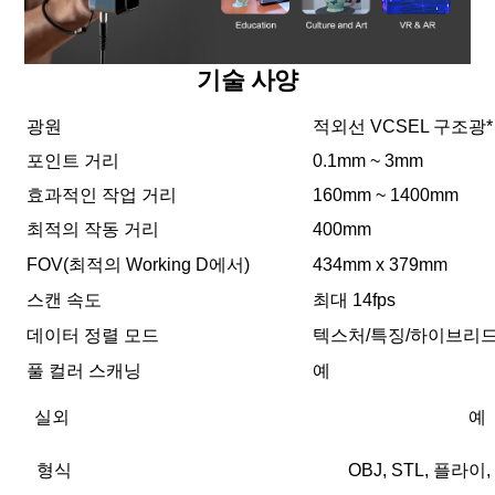
기술 사양
광원
적외선 VCSEL 구조광*
포인트 거리
0.1mm ~ 3mm
효과적인 작업 거리
160mm ~ 1400mm
최적의 작동 거리
400mm
FOV(최적의 Working D에서)
434mm x 379mm
스캔 속도
최대 14fps
데이터 정렬 모드
텍스처/특징/하이브리드
풀 컬러 스캐닝
예
실외
예
형식
OBJ, STL, 플라이, 