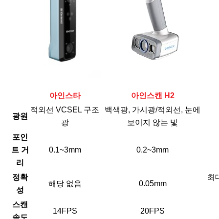
아인스타
아인스캔 H2
적외선 VCSEL 구조
백색광, 가시광/적외선, 눈에
광원
광
보이지 않는 빛
포인
트 거
0.1~3mm
0.2~3mm
리
정확
최대
해당 없음
0.05mm
성
스캔
14FPS
20FPS
속도