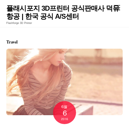
Skip
Men
플래시포지 3D프린터 공식판매사 덕유
to
항공 | 한국 공식 A/S센터
content
Flashforge 3D Printer
Travel
6월
6
2016