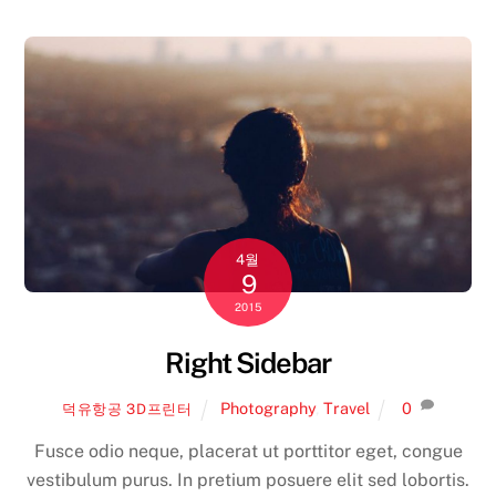
4월
9
2015
Right Sidebar
Photography
,
Travel
0
덕유항공 3D프린터
Fusce odio neque, placerat ut porttitor eget, congue
vestibulum purus. In pretium posuere elit sed lobortis.