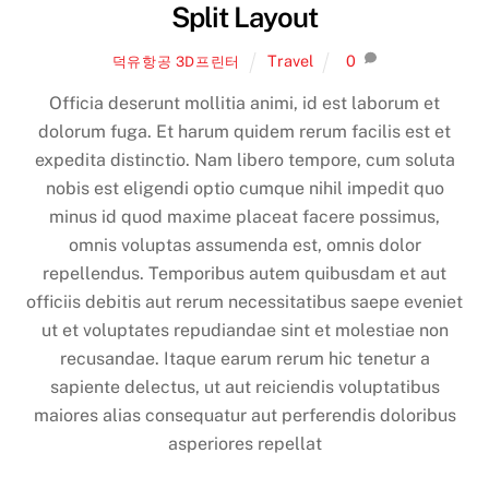
Split Layout
Travel
0
덕유항공 3D프린터
Officia deserunt mollitia animi, id est laborum et
dolorum fuga. Et harum quidem rerum facilis est et
expedita distinctio. Nam libero tempore, cum soluta
nobis est eligendi optio cumque nihil impedit quo
minus id quod maxime placeat facere possimus,
omnis voluptas assumenda est, omnis dolor
repellendus. Temporibus autem quibusdam et aut
officiis debitis aut rerum necessitatibus saepe eveniet
ut et voluptates repudiandae sint et molestiae non
recusandae. Itaque earum rerum hic tenetur a
sapiente delectus, ut aut reiciendis voluptatibus
maiores alias consequatur aut perferendis doloribus
asperiores repellat