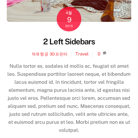
4월
9
2015
2 Left Sidebars
Travel
0
덕유항공 3D프린터
Nulla tortor ex, sodales id mollis ac, feugiat sit amet
leo. Suspendisse porttitor laoreet neque, et bibendum
lacus euismod id. In tincidunt, tortor vel fringilla
elementum, magna purus lacinia ante, id egestas nisi
justo vel eros. Pellentesque orci lorem, accumsan sed
aliquam sed, pretium sed nunc. Maecenas consequat,
justo sed rutrum sollicitudin, velit ante ultricies ante,
et euismod arcu purus et leo. Morbi pretium non ex ut
volutpat.