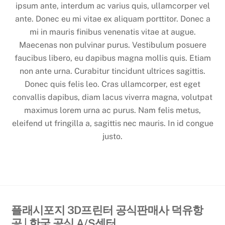
ipsum ante, interdum ac varius quis, ullamcorper vel
ante. Donec eu mi vitae ex aliquam porttitor. Donec a
mi in mauris finibus venenatis vitae at augue.
Maecenas non pulvinar purus. Vestibulum posuere
faucibus libero, eu dapibus magna mollis quis. Etiam
non ante urna. Curabitur tincidunt ultrices sagittis.
Donec quis felis leo. Cras ullamcorper, est eget
convallis dapibus, diam lacus viverra magna, volutpat
maximus lorem urna ac purus. Nam felis metus,
eleifend ut fringilla a, sagittis nec mauris. In id congue
justo.
플래시포지 3D프린터 공식판매사 덕유항
공 | 한국 공식 A/S센터