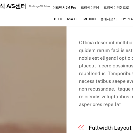
식 A/S센터
Flashforge 3D Printer
어드벤쳐5M Pro
크리에이터4
크리에이터3 프로
D1000
ASA-CF
MD1000
플래시포지
DY PLA
Officia deserunt molliti
quidem rerum facilis est
nobis est eligendi opti
placeat facere possimus
repellendus. Temporibus
necessitatibus saepe eve
non recusandae. Itaque e
reiciendis voluptatibus 
asperiores repellat
Fullwidth Layout