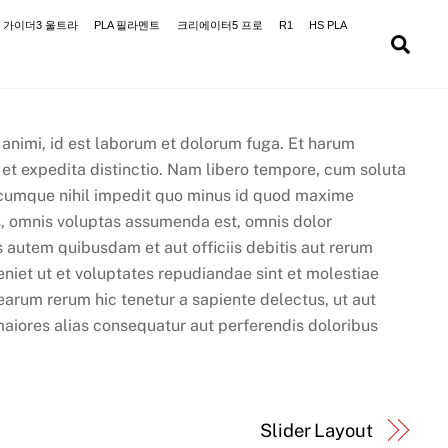
가이더3 울트라
PLA 필라멘트
크리에이터5 프로
R1
HS PLA
Sea
a animi, id est laborum et dolorum fuga. Et harum
 et expedita distinctio. Nam libero tempore, cum soluta
o cumque nihil impedit quo minus id quod maxime
, omnis voluptas assumenda est, omnis dolor
 autem quibusdam et aut officiis debitis aut rerum
niet ut et voluptates repudiandae sint et molestiae
arum rerum hic tenetur a sapiente delectus, ut aut
maiores alias consequatur aut perferendis doloribus
Slider Layout