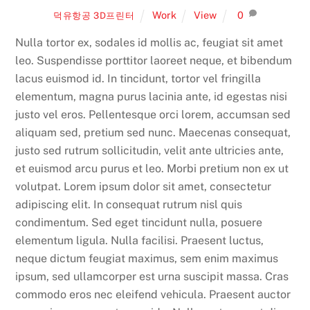
Work
View
0
덕유항공 3D프린터
Nulla tortor ex, sodales id mollis ac, feugiat sit amet
leo. Suspendisse porttitor laoreet neque, et bibendum
lacus euismod id. In tincidunt, tortor vel fringilla
elementum, magna purus lacinia ante, id egestas nisi
justo vel eros. Pellentesque orci lorem, accumsan sed
aliquam sed, pretium sed nunc. Maecenas consequat,
justo sed rutrum sollicitudin, velit ante ultricies ante,
et euismod arcu purus et leo. Morbi pretium non ex ut
volutpat. Lorem ipsum dolor sit amet, consectetur
adipiscing elit. In consequat rutrum nisl quis
condimentum. Sed eget tincidunt nulla, posuere
elementum ligula. Nulla facilisi. Praesent luctus,
neque dictum feugiat maximus, sem enim maximus
ipsum, sed ullamcorper est urna suscipit massa. Cras
commodo eros nec eleifend vehicula. Praesent auctor